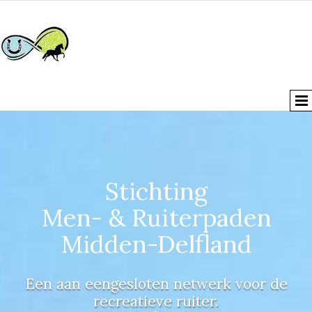
Stichting
Men- & Ruiterpaden
Midden-Delfland
Een aan eengesloten netwerk voor de
recreatieve ruiter.